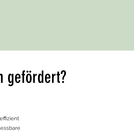
 gefördert?
ffizient
messbare