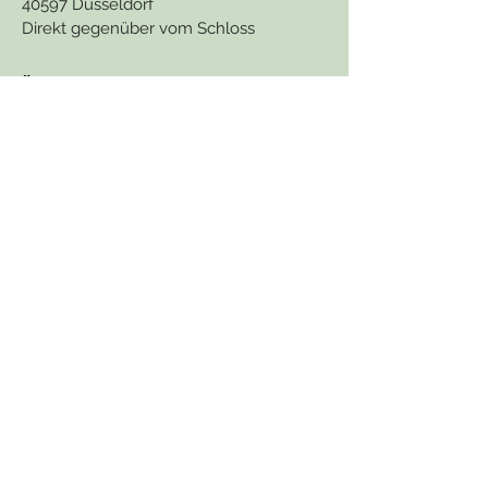
40597 Düsseldorf
Direkt gegenüber vom Schloss
ÖFFNUNGSZEITEN
Mo. bis Fr.:
Sa. bis So.:
10 - 19 Uhr
11 - 14 Uhr
KONTAKT
beratungshaus.nrw@gmail.com
Tel:
0211-91576988
www.förderberater.com
Termin online buchen