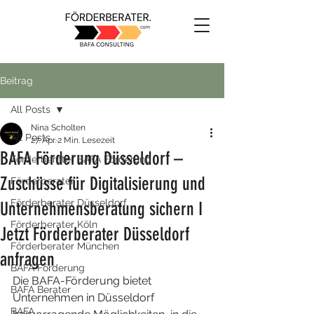
Beitrag
All Posts
Nina Scholten
All Posts
27. Apr.
2 Min. Lesezeit
BAFA Förderung Düsseldorf –
Förderberater BAFA Förderung
Zuschüsse für Digitalisierung und
Förderberater
Förderberater Düsseldorf
Unternehmensberatung sichern I
Förderberater Köln
Jetzt Förderberater Düsseldorf
Förderberater München
anfragen
BAFA Förderung
Die BAFA-Förderung bietet 
BAFA Berater
Unternehmen in Düsseldorf 
BAFA