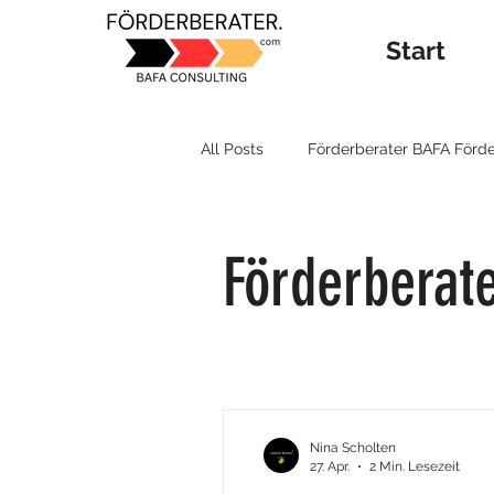
Start
All Posts
Förderberater BAFA Förd
Förderberater München
BAFA
Förderberate
Nina Scholten
27. Apr.
2 Min. Lesezeit