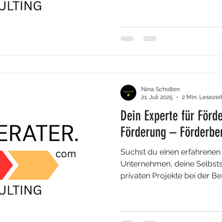
strategisches Know-how mit
Unternehmererfahrung – ein
nachhaltige und umsetzbare
Berater beim Bundesamt fü
Ausfuhrkontrolle gelistet un
Beratungsleistungen in zent
Marketingberatung und Ver
Nina Scholten
21. Juli 2025
2 Min. Lesezei
Dein Experte für Förd
Förderung – Förderber
Suchst du einen erfahrenen 
Unternehmen, deine Selbsts
privaten Projekte bei der Be