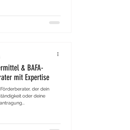
 über 40 Jahren praktischer
 entscheidender Vorteil für
 Lösungen. Wir sind als
r Wirtschaft und
d bieten förderfähige
ralen Zukunftsbereichen:
tr
t
ermittel & BAFA-
ater mit Expertise
Förderberater, der dein
tändigkeit oder deine
antragung...