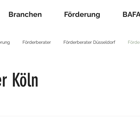
Branchen
Förderung
BAFA 
erung
Förderberater
Förderberater Düsseldorf
Förde
 Förderung
BAFA Berater
BAFA
Unternehmensbera
r Köln