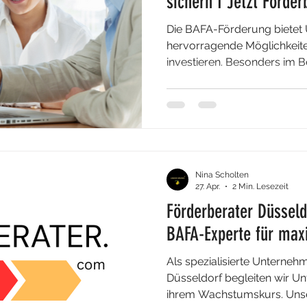
sichern I Jetzt Förder
anfragen
Die BAFA-Förderung bietet
hervorragende Möglichkeiten
investieren. Besonders im Be
werden zahlreiche Maßnahme
von IT-Infrastruktur bis hin 
Geschäftsmodellen. Viele 
jedoch die Vielfalt der Fö
setzt eine professionelle F
an: Sie hilft dabei, die pa
Nina Scholten
identifizieren und optima
27. Apr.
2 Min. Lesezeit
Förderberater Düsseld
BAFA-Experte für max
Als spezialisierte Unterneh
Düsseldorf begleiten wir U
ihrem Wachstumskurs. Unse