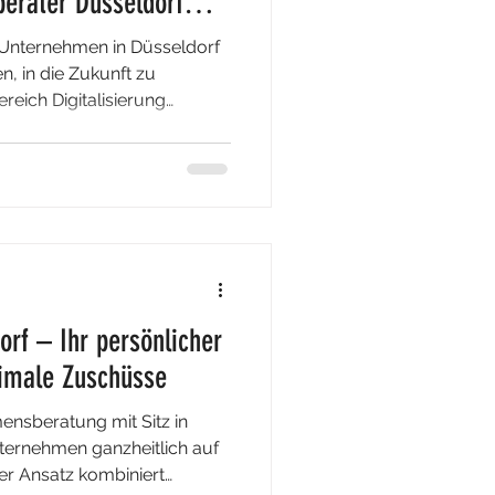
berater Düsseldorf
 Unternehmen in Düsseldorf
, in die Zukunft zu
reich Digitalisierung
n finanziell unterstützt –
zu digitalen
Unternehmen unterschätzen
rderprogramme. Genau hier
örderberatung in Düsseldorf
ssenden BAFA-Zuschüsse zu
orf – Ihr persönlicher
imale Zuschüsse
mensberatung mit Sitz in
nternehmen ganzheitlich auf
r Ansatz kombiniert